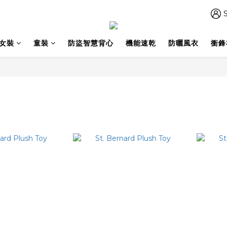
S
女裝
童裝
防盜智慧背心
機能速乾
防曬風衣
衝鋒