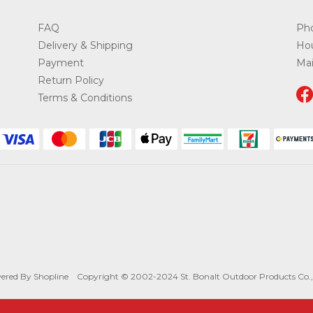
FAQ
Pho
Delivery & Shipping
Hou
Payment
Ma
Return Policy
Terms & Conditions
ered By Shopline Copyright © 2002-2024 St. Bonalt Outdoor Products Co., 