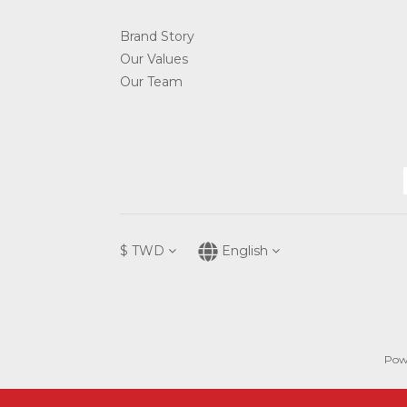
Brand Story
Our Values
Our Team
$
TWD
English
Pow