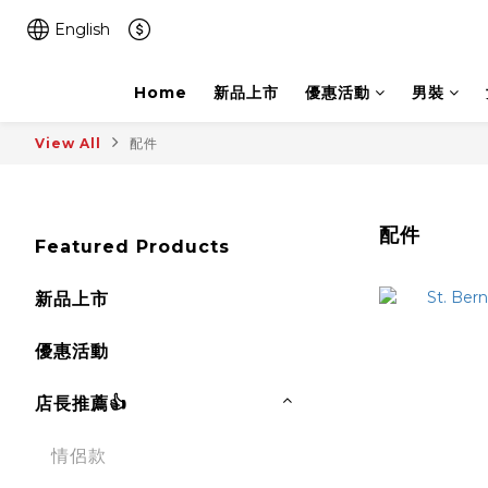
English
Home
新品上市
優惠活動
男裝
View All
配件
配件
Featured Products
新品上市
優惠活動
店長推薦👍
情侶款