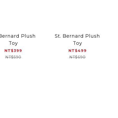
 Bernard Plush
St. Bernard Plush
Toy
Toy
NT$399
NT$499
NT$590
NT$690