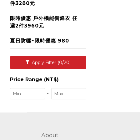
件3280元
限時優惠 戶外機能衝鋒衣 任
選2件3960元
夏日防曬~限時優惠 980
Apply Filter
(0/20)
Price Range (NT$)
~
About