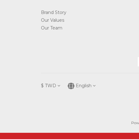
Brand Story
Our Values
Our Team
$
TWD
English
Pow