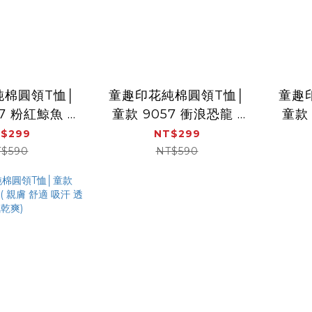
純棉圓領T恤│
童趣印花純棉圓領T恤│
童趣
7 粉紅鯨魚 (
童款 9057 衝浪恐龍 (
童款 
 吸汗 透氣乾
親膚 舒適 吸汗 透氣乾
親膚
$299
NT$299
爽 )
爽 )
$590
NT$590