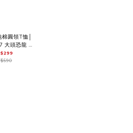
純棉圓領T恤│
7 大頭恐龍 (
 吸汗 透氣乾
$299
爽)
$590