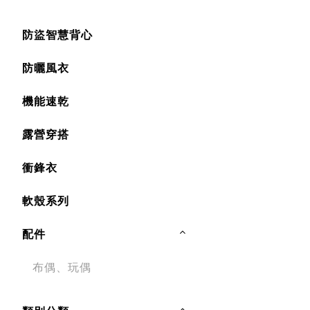
防盜智慧背心
防曬風衣
機能速乾
露營穿搭
衝鋒衣
軟殼系列
配件
布偶、玩偶