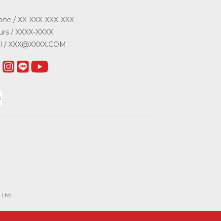
ne / XX-XXX-XXX-XXX
rs / XXXX-XXXX
il / XXX@XXXX.COM
Ltd.