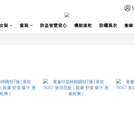
S
女裝
童裝
防盜智慧背心
機能速乾
防曬風衣
衝鋒