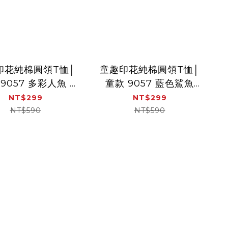
印花純棉圓領T恤│
童趣印花純棉圓領T恤│
9057 多彩人魚 (
童款 9057 藍色鯊魚
 舒適 吸汗 透氣乾
(親膚 舒適 吸汗 透氣乾
NT$299
NT$299
爽 )
爽)
NT$590
NT$590