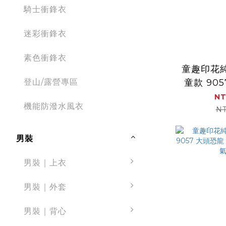
騎士衝鋒衣
迷彩衝鋒衣
素色衝鋒衣
童趣印花
登山/露營專區
童款 905
親膚 舒適
NT
機能防潑水風衣
NT
男裝
男裝｜上衣
男裝｜外套
男裝｜背心