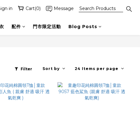
ign in
Cart(0)
Message
衣
配件
門市限定活動
Blog Posts
Sort by
24 Items per page
Filter