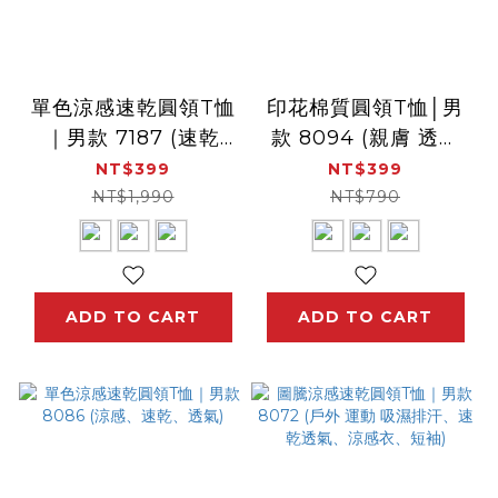
單色涼感速乾圓領T恤
印花棉質圓領T恤│男
｜男款 7187 (速乾
款 8094 (親膚 透氣
衣、涼感、透氣、吸濕
舒適 短袖 )
NT$399
NT$399
排汗)
NT$1,990
NT$790
ADD TO CART
ADD TO CART