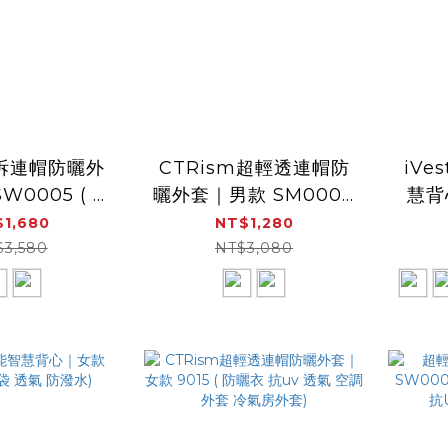
拆連帽防曬外
CTRism超輕透連帽防
iVe
W0005 ( 防
曬外套｜男款 SM0004
慧背
透氣、抗紫外
( 防曬衣 、透氣、抗紫
(多
1,680
NT$1,280
外套 冷氣房外
外線、空調外套 冷氣房
盜
$3,580
NT$3,080
套)
外套)