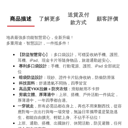
送貨及付
商品描述
了解更多
顧客評價
款方式
地表最強多功能智慧背心，全新升級 !
多重用途・智慧設計，一件抵多件！
【防盜智慧背心
】：多口袋設計，可穩妥收納手機、護照、
耳機、iPad、現金卡片等隨身物品，旅遊通勤超安心。
專利多口袋設計
：手機、行動電源、護照、iPad 全部就定
位
暗袋防盜設計
：現鈔、證件卡片貼身收納，防偷防滑落
科技面料
：舒適透氣不悶熱，四季皆宜
高品質YKK拉鍊＋防夾衣領
：滑順耐用不卡脖
剪裁立體、厚薄適中
：上班、搭機、戶外活動一件搞定，
厚薄適中，一年四季都合適。
一穿就走
，所有必需品都在身上，再也不用東翻西找，從容
應對每一次出行與每一場突發，無論日常攜帶還是緊急逃
生，都能自由擴充、輕鬆上身、不佔手不佔位！
上班、通勤、搭機、出國旅行、休閒活動，防災避難，任何