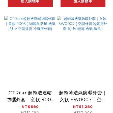
加入購物車
加入購物車
CTRism超輕透連帽
超輕薄透氣防曬外套｜
防曬外套｜童款 9005
女款 SW0007 ( 空調
( 防曬衣 防風 透氣 抗
外套 冷氣房外套 抗
NT$680
NT$1,280
NT$1,580
NT$3,080