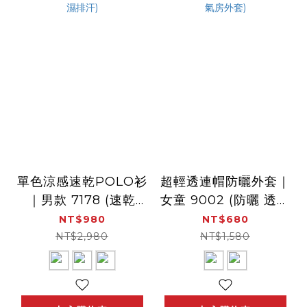
單色涼感速乾POLO衫
超輕透連帽防曬外套｜
｜男款 7178 (速乾
女童 9002 (防曬 透氣
衣、涼感、透氣、吸濕
輕薄 抗UV 冷氣房外
NT$980
NT$680
排汗)
套)
NT$2,980
NT$1,580