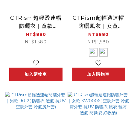
CTRism超輕透連帽
CTRism超輕透連帽
防曬衣｜童款
防曬風衣｜女童
SK0018 (空調外套 冷
SK0015 ( 防曬衣 、透
NT$880
NT$880
氣房外套 透氣 抗UV
氣、抗紫外線、 皮膚
NT$1,580
NT$1,580
防曬外套 皮膚衣)
衣、 冷氣房外套)
加入購物車
加入購物車