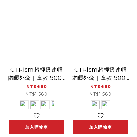
CTRism超輕透連帽
CTRism超輕透連帽
防曬外套｜童款 9006
防曬外套｜童款 9008
( 防曬 透氣 抗UV 防
( 防曬衣 透氣 抗UV
NT$680
NT$680
風 空調外套 冷氣房外
空調外套 冷氣房外套)
NT$1,580
NT$1,580
套)
加入購物車
加入購物車