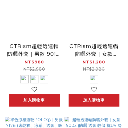
CTRism超輕透連帽
CTRism超輕透連帽
防曬外套｜男款 9012(
防曬外套｜女款
防曬衣 透氣 抗UV 空
SW0006( 空調外套
NT$980
NT$1,280
調外套 冷氣房外套)
冷氣房外套 抗UV 防
NT$2,980
NT$2,980
曬衣 風衣 輕薄 透氣
防撕裂 好收納)
加入購物車
加入購物車