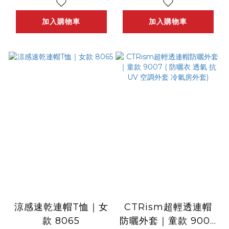
加入購物車
加入購物車
涼感速乾連帽T恤｜女
CTRism超輕透連帽
款 8065
防曬外套｜童款 9007