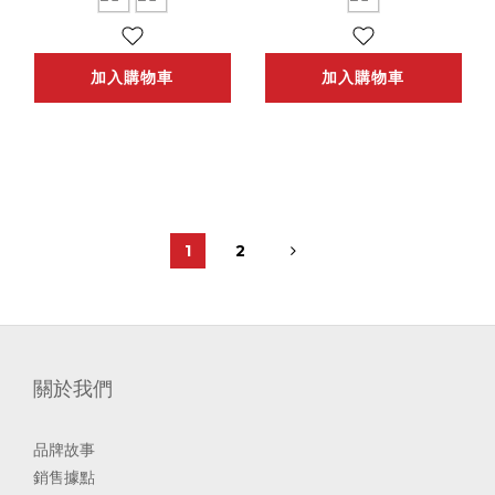
加入購物車
加入購物車
1
2
關於我們
品牌故事
銷售據點