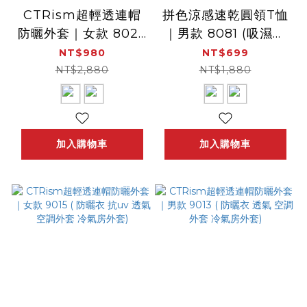
CTRism超輕透連帽
拼色涼感速乾圓領T恤
防曬外套｜女款 8029
｜男款 8081 (吸濕排
( 空調外套 冷氣房外
汗、短袖、速乾衣、涼
NT$980
NT$699
套)
感)
NT$2,880
NT$1,880
加入購物車
加入購物車