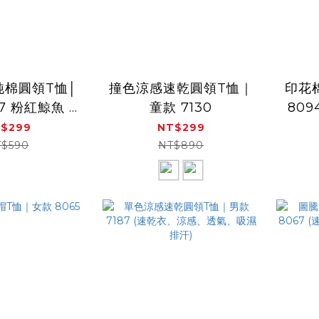
純棉圓領T恤│
撞色涼感速乾圓領T恤｜
印花
7 粉紅鯨魚 (
童款 7130
8094
 吸汗 透氣乾
$299
NT$299
爽 )
$590
NT$890