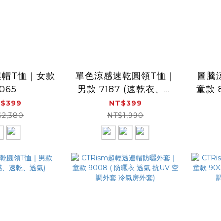
連帽T恤｜女款
單色涼感速乾圓領T恤｜
圖騰
065
男款 7187 (速乾衣、涼
童款 
感、透氣、吸濕排汗)
感、
$399
NT$399
$2,380
NT$1,990