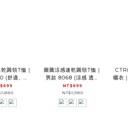
速乾圓領T恤｜
圖騰涼感速乾圓領T恤｜
CT
70 (舒適、透
男款 8068 (涼感 透氣
曬衣｜
乾衣、涼感)
速乾衣 吸濕快乾)
調外套
$699
NT$699
$1,880
NT$1,980