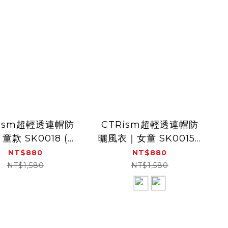
Rism超輕透連帽防
CTRism超輕透連帽防
童款 SK0018 (空
曬風衣｜女童 SK0015 (
 冷氣房外套 透氣
防曬衣 、透氣、抗紫外
NT$880
NT$880
抗UV 防曬外套 皮膚衣)
線、 皮膚衣、 冷氣房外
NT$1,580
NT$1,580
套)