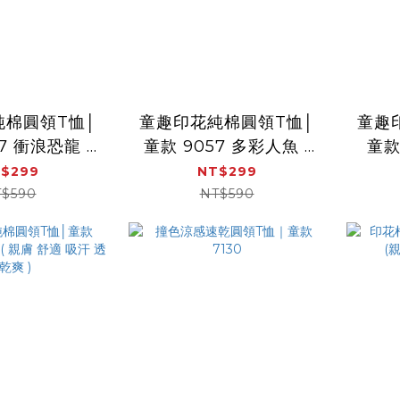
純棉圓領T恤│
童趣印花純棉圓領T恤│
童趣
7 衝浪恐龍 (
童款 9057 多彩人魚 (
童款
 吸汗 透氣乾
親膚 舒適 吸汗 透氣乾
(親膚
$299
NT$299
爽 )
爽 )
$590
NT$590