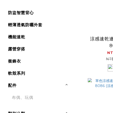
防盜智慧背心
輕薄透氣防曬外套
機能速乾
涼感速乾
8
露營穿搭
NT
NT
衝鋒衣
軟殼系列
配件
布偶、玩偶