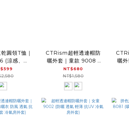
速乾圓領T恤｜
CTRism超輕透連帽防
CT
86 (涼感、速
曬外套｜童款 9008 (
曬外
、透氣)
防曬衣 透氣 抗UV 空調
防曬衣 透氣 抗UV
$599
NT$680
外套 冷氣房外套)
外
$2,580
NT$1,580