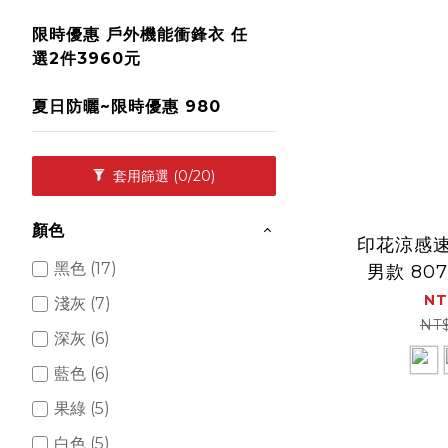
限時優惠 戶外機能衝鋒衣 任
選2件3960元
夏日防曬~限時優惠 980
套用篩選
(0/20)
顏色
印花涼感
黑色 (17)
男款 80
氣、速
NT
淺灰 (7)
NT
深灰 (6)
藍色 (6)
果綠 (5)
白色 (5)