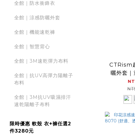
全館｜防水衝鋒衣
全館｜涼感防曬外套
全館｜機能速乾褲
全館｜智慧背心
全館｜3M速乾彈力布料
CTRis
曬外套｜童款
全館｜抗UV高彈力陽離子
防曬衣 防風 透氣 抗UV
NT
布料
空調外套
NT
全館｜3M抗UV吸濕排汗
速乾陽離子布料
限時優惠 軟殼 衣+褲任選2
件3280元