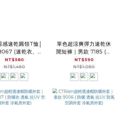
涼感速乾圓領T恤│
單色超涼爽彈力速乾休
8067 (速乾衣、涼
閒短褲｜男款 7185 (涼
透氣、吸濕排汗)
爽、吸濕排汗、速乾
NT$580
NT$590
褲、短褲)
NT$1,480
NT$1,080