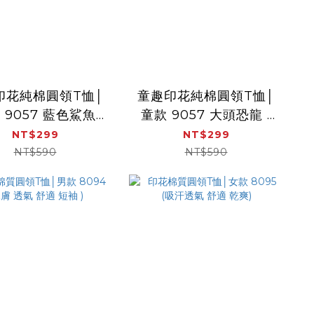
印花純棉圓領T恤│
童趣印花純棉圓領T恤│
 9057 藍色鯊魚
童款 9057 大頭恐龍 (
 舒適 吸汗 透氣乾
親膚 舒適 吸汗 透氣乾
NT$299
NT$299
爽)
爽)
NT$590
NT$590