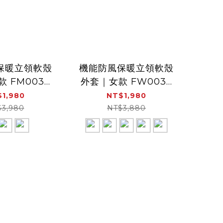
保暖立領軟殼
機能防風保暖立領軟殼
 FM0037
外套｜女款 FW0038
 口袋 抓絨 刷
(防風 透氣 耐磨)
1,980
NT$1,980
毛)
$3,980
NT$3,880