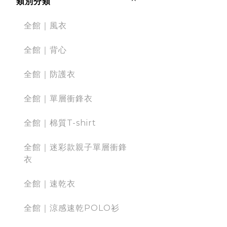
類別分類
全館｜風衣
全館｜背心
全館｜防護衣
全館｜單層衝鋒衣
全館｜棉質T-shirt
全館｜迷彩款親子單層衝鋒
衣
全館｜速乾衣
全館｜涼感速乾POLO衫