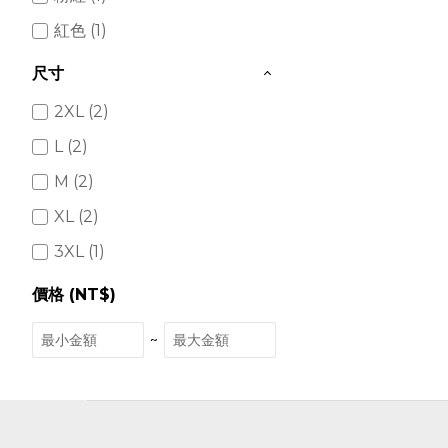
紅色 (1)
尺寸
2XL (2)
L (2)
M (2)
XL (2)
3XL (1)
價格 (NT$)
~