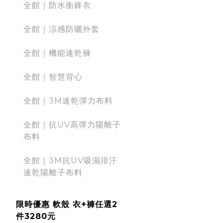
全館｜防水衝鋒衣
全館｜涼感防曬外套
全館｜機能速乾褲
全館｜智慧背心
全館｜3M速乾彈力布料
全館｜抗UV高彈力陽離子
布料
全館｜3M抗UV吸濕排汗
速乾陽離子布料
限時優惠 軟殼 衣+褲任選2
件3280元