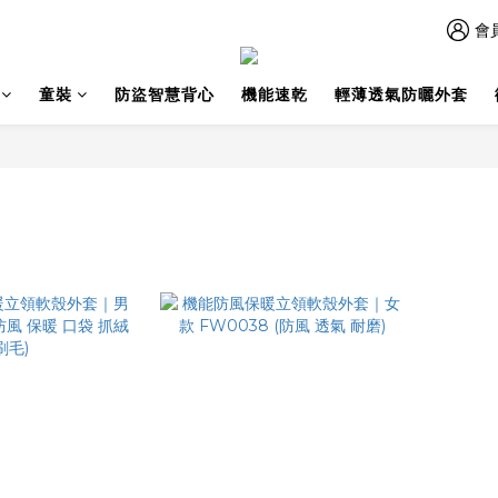
會
童裝
防盜智慧背心
機能速乾
輕薄透氣防曬外套