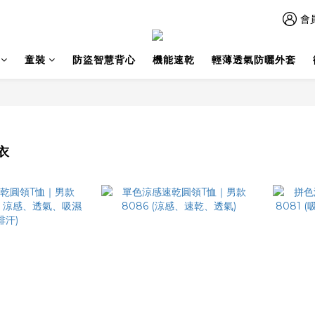
會
童裝
防盜智慧背心
機能速乾
輕薄透氣防曬外套
衣