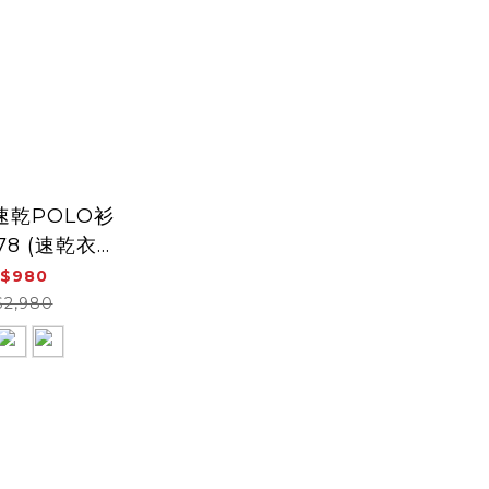
速乾POLO衫
78 (速乾衣、
氣、吸濕排汗)
$980
$2,980