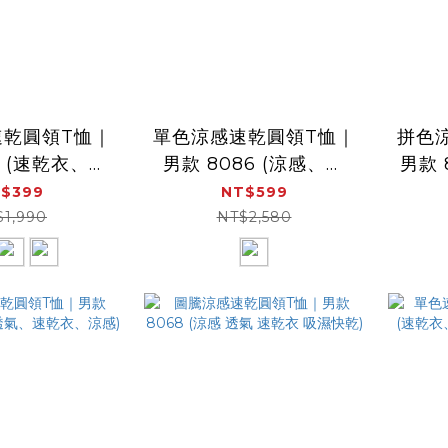
速乾圓領T恤｜
單色涼感速乾圓領T恤｜
拼色
7 (速乾衣、涼
男款 8086 (涼感、速
男款 
、吸濕排汗)
乾、透氣)
短袖
$399
NT$599
$1,990
NT$2,580