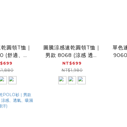
速乾圓領T恤｜
圖騰涼感速乾圓領T恤｜
單色
70 (舒適、透
男款 8068 (涼感 透氣
906
乾衣、涼感)
速乾衣 吸濕快乾)
透
$699
NT$699
$1,880
NT$1,980