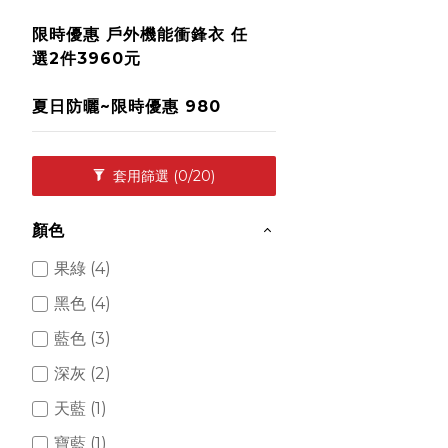
限時優惠 戶外機能衝鋒衣 任
選2件3960元
夏日防曬~限時優惠 980
套用篩選
(0/20)
顏色
果綠 (4)
黑色 (4)
藍色 (3)
深灰 (2)
天藍 (1)
寶藍 (1)