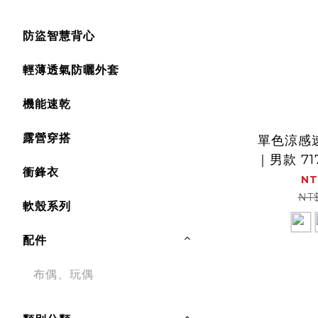
防盜智慧背心
輕薄透氣防曬外套
機能速乾
露營穿搭
單色涼感
｜男款 71
衝鋒衣
涼感、透
NT
NT
軟殼系列
配件
布偶、玩偶