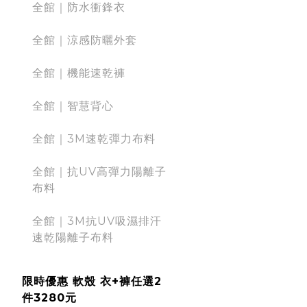
全館｜防水衝鋒衣
全館｜涼感防曬外套
全館｜機能速乾褲
全館｜智慧背心
全館｜3M速乾彈力布料
全館｜抗UV高彈力陽離子
布料
全館｜3M抗UV吸濕排汗
速乾陽離子布料
限時優惠 軟殼 衣+褲任選2
件3280元