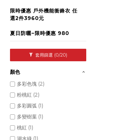
限時優惠 戶外機能衝鋒衣 任
選2件3960元
夏日防曬~限時優惠 980
套用篩選
(0/20)
顏色
多彩色塊 (2)
粉桃紅 (2)
多彩圓弧 (1)
多變樹葉 (1)
桃紅 (1)
湖水綠 (1)