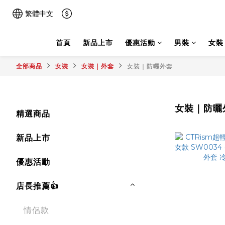
繁體中文
首頁
新品上市
優惠活動
男裝
女裝
全部商品
女裝
女裝｜外套
女裝｜防曬外套
女裝｜防曬
精選商品
新品上市
優惠活動
店長推薦👍
情侶款