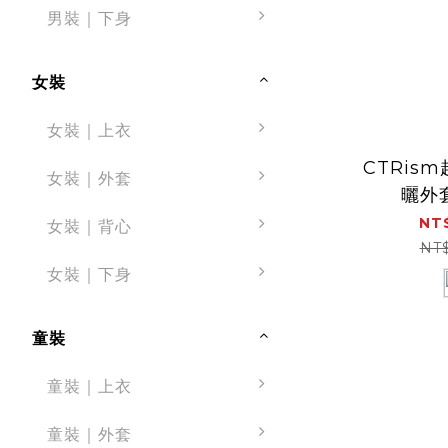
男裝｜下身
女裝
女裝｜上衣
CTRis
女裝｜外套
曬外
SW0006
NT
女裝｜背心
氣房外套 
NT
風衣 輕薄 透氣 防撕裂
女裝｜下身
好
童裝
童裝｜上衣
童裝｜外套