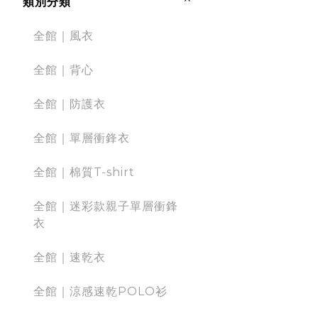
類別分類
全館｜風衣
全館｜背心
全館｜防護衣
全館｜單層衝鋒衣
全館｜棉質T-shirt
全館｜迷彩款親子單層衝鋒
衣
全館｜速乾衣
全館｜涼感速乾POLO衫