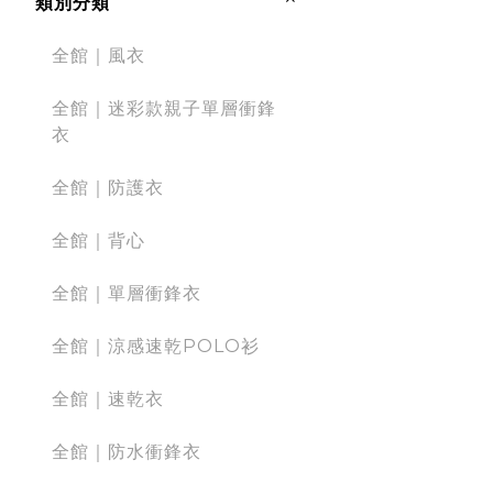
類別分類
全館｜風衣
全館｜迷彩款親子單層衝鋒
衣
全館｜防護衣
全館｜背心
全館｜單層衝鋒衣
全館｜涼感速乾POLO衫
全館｜速乾衣
全館｜防水衝鋒衣