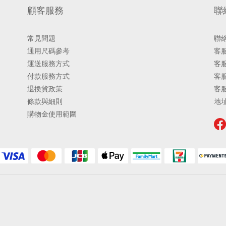
顧客服務
聯
常見問題
聯
通用尺碼參考
客服
運送服務方式
客服
付款服務方式
客服
退換貨政策
客
條款與細則
地址
購物金使用範圍