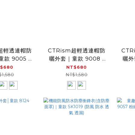
m超輕透連帽防
CTRism超輕透連帽防
CT
 9005 (
曬外套｜童款 9008 (
曬外
防曬衣 透氣 抗UV 空調
防曬衣 透氣 抗UV
$680
NT$680
 冷氣房外套)
外套 冷氣房外套)
外
$1,580
NT$1,580