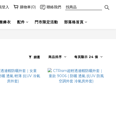
員登入
購物車(0)
聯絡我們
衝鋒衣
配件
門市限定活動
部落格首頁
商品排序
每頁顯示 24 個
篩選