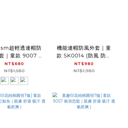
Rism超輕透連帽防
機能連帽防風外套｜童
套｜童款 9007 (
款 SK0014 (防風 防潑
 空調
水 透氣 戶外活動 風衣)
NT$680
NT$980
套 冷氣房外套)
NT$1,580
NT$1,980