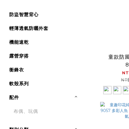
防盜智慧背心
輕薄透氣防曬外套
機能速乾
露營穿搭
童款防
8
衝鋒衣
NT
NT
軟殼系列
配件
布偶、玩偶