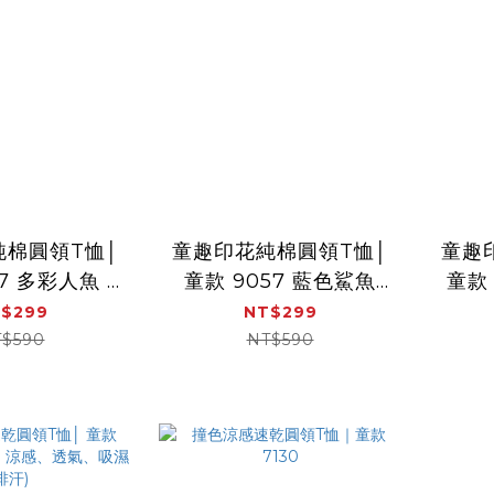
純棉圓領T恤│
童趣印花純棉圓領T恤│
童趣
7 多彩人魚 (
童款 9057 藍色鯊魚
童款 
 吸汗 透氣乾
(親膚 舒適 吸汗 透氣乾
親膚
$299
NT$299
爽 )
爽)
$590
NT$590