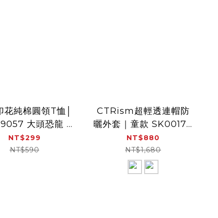
印花純棉圓領T恤│
CTRism超輕透連帽防
9057 大頭恐龍 (
曬外套｜童款 SK0017 (
 舒適 吸汗 透氣乾
防曬衣 、透氣、抗紫外
NT$299
NT$880
爽)
線、空調外套 冷氣房外
NT$590
NT$1,680
套)