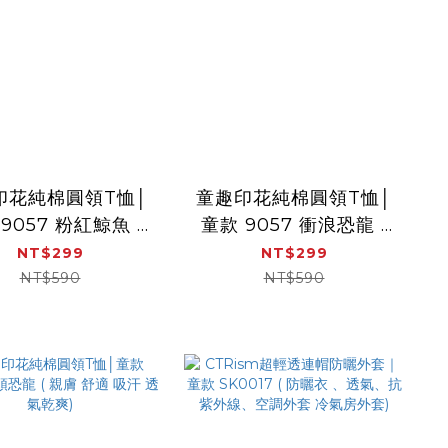
印花純棉圓領T恤│
童趣印花純棉圓領T恤│
9057 粉紅鯨魚 (
童款 9057 衝浪恐龍 (
 舒適 吸汗 透氣乾
親膚 舒適 吸汗 透氣乾
NT$299
NT$299
爽 )
爽 )
NT$590
NT$590