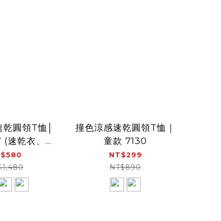
速乾圓領T恤│
撞色涼感速乾圓領T恤｜
7 (速乾衣、涼
童款 7130
、吸濕排汗)
$580
NT$299
$1,480
NT$890