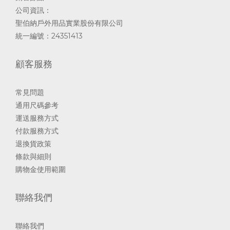
公司資訊：
聖伯納戶外用品實業股份有限公司
統一編號：24351413
顧客服務
常見問題
通用尺碼參考
運送服務方式
付款服務方式
退換貨政策
條款與細則
購物金使用範圍
聯絡我們
聯絡我們