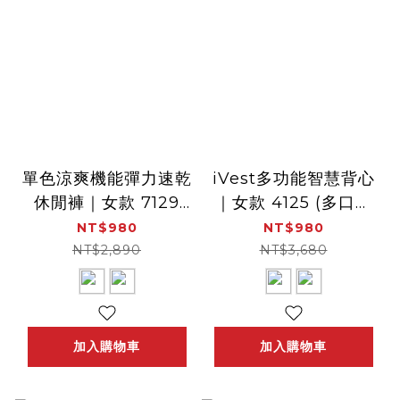
單色涼爽機能彈力速乾
iVest多功能智慧背心
休閒褲｜女款 7129
｜女款 4125 (多口袋
(涼爽、速乾褲、透
透氣 防潑水)
NT$980
NT$980
氣、耐磨)
NT$2,890
NT$3,680
加入購物車
加入購物車