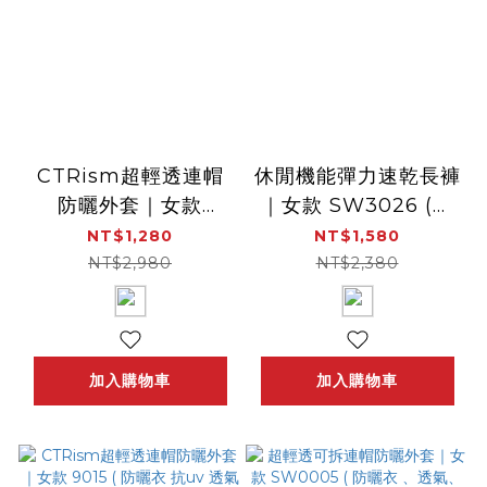
CTRism超輕透連帽
休閒機能彈力速乾長褲
防曬外套｜女款
｜女款 SW3026 (速
SW0006( 空調外套
乾褲 吸濕排汗 登山休
NT$1,280
NT$1,580
冷氣房外套 抗UV 防
閒 戶外 透氣乾爽)
NT$2,980
NT$2,380
曬衣 風衣 輕薄 透氣
防撕裂 好收納)
加入購物車
加入購物車