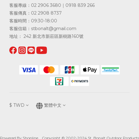
客服專線：02 2906 3680｜0918 839 266
客服傳真：02 2908 8737
客服時間：09:30-18:00
客服信箱：
stbonalt@gmail.com
地址： 242 新北市新莊區新樹路160號
$
TWD
繁體中文
Powered By Shopline Copyright © 2002-2024 St. Bonalt Outdoor Products