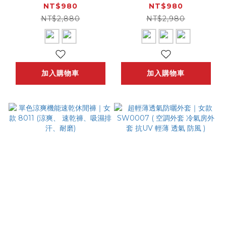
( 空調外套 冷氣房外
( 防曬衣、透氣、抗
NT$980
NT$980
套)
UV、 空調外套、冷氣
NT$2,880
NT$2,980
房外套)
加入購物車
加入購物車