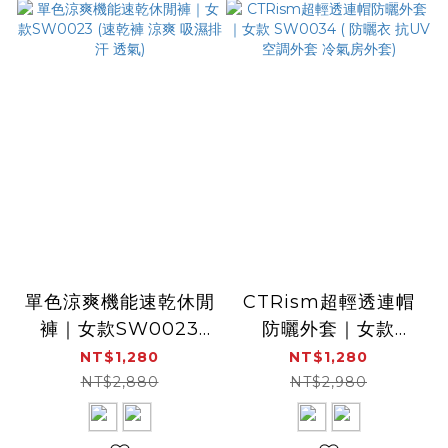
單色涼爽機能速乾休閒
CTRism超輕透連帽
褲｜女款SW0023
防曬外套｜女款
(速乾褲 涼爽 吸濕排汗
SW0034 ( 防曬衣 抗
NT$1,280
NT$1,280
透氣)
UV 空調外套 冷氣房
NT$2,880
NT$2,980
外套)