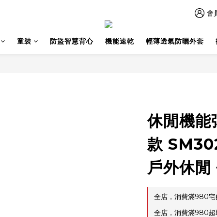
會
童裝
防盜智慧背心
機能速乾
輕薄透氣防曬外套
休閒機能
款 SM30
戶外休閒 
全店，消費滿980
全店，消費滿980