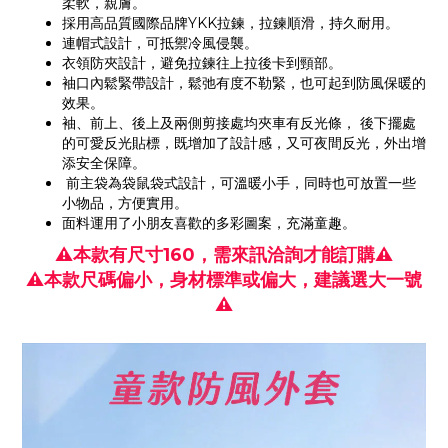
柔軟，親膚。
採用高品質國際品牌YKK拉鍊，拉鍊順滑，持久耐用。
連帽式設計，可抵禦冷風侵襲。
衣領防夾設計，避免拉鍊往上拉後卡到頸部。
袖口內鬆緊帶設計，鬆弛有度不勒緊，也可起到防風保暖的
效果。
袖、前上、後上及兩側剪接處均夾車有反光條， 後下擺處
的可愛反光貼標，既增加了設計感，又可夜間反光，外出增
添安全保障。
前主袋為袋鼠袋式設計，可溫暖小手，同時也可放置一些
小物品，方便實用。
面料運用了小朋友喜歡的多彩圖案，充滿童趣。
⚠本款有尺寸160，需來訊洽詢才能訂購⚠
⚠本款尺碼偏小，身材標準或偏大，建議選大一號
⚠