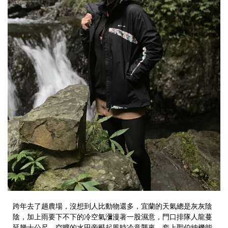
跨年去了趟農場，沒想到人比動物還多，宜蘭的天氣總是灰灰陰
陰，加上雨要下不下的冷空氣瀰漫著一股濕意，門口排隊人龍蔓
延幾十公尺，空曠的水田旁颳起風時冷意襲來，套上
聖伯納機能