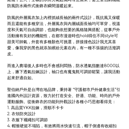
防風防水兩件式衝鋒衣瞬間溫暖起來。
防風的外層風衣加上內裡抓絨長袖的兩件式設計，既抗風又保暖
而且還能有多種穿法，外層風衣與內層絨面長袖均可單穿，視溫
度和天氣可自由調節，也能夠依想要的風格隨興搭配，從事戶外
活動擁有良好的機能性，在都市漫遊時也hold得住不同style可
甜美可帥氣，外套有多種顏色可挑選，拼接撞色設計我尤其喜
愛，像我穿的黑色就添加繽紛元素在內，有一種不張揚的活潑調
皮。
而進入農場後人多時也不會感到悶熱，防水透氣指數達8000以
上，腋下透氣拉鍊設計，袖口也有魔鬼氈可調節鬆緊，讓我活動
起來舒適自如。
聖伯納戶外是台灣在地品牌，秉持著 “守護都市戶外健康生活”引
進國內外設計資源，致力於打造安全、舒適、功能、時尚的戶外
運動服飾。從衝鋒衣的功能到外觀設計各種小巧思都看得見：
1. 高品質YKK拉鍊，滑順不卡卡
2. 衣領防夾設計
3. 衣服下襬繩扣可調節
4. 帽簷硬挺不塌陷，有效將雨水快速引流，帽子側邊有收縮扣