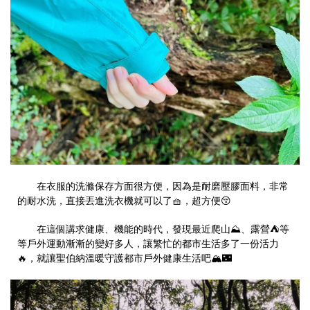
在衣服的洗滌保存方面很方便，因為是耐磨壓膠面料，非常
的耐水洗，直接丟進洗衣機就可以了🧺，超方便😚
在這個講求健康、機能的時代，發現最近爬山⛰️、露營⛺️等
等戶外運動漸漸的變好多人，讓繁忙的都市生活多了一份活力
🔥，就讓聖伯納溫暖守護都市戶外健康生活吧🏔🌃