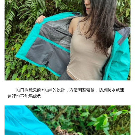
袖口採魔鬼氈+袖絆的設計，方便調整鬆緊，防風防水就連
這裡也不能馬虎😎