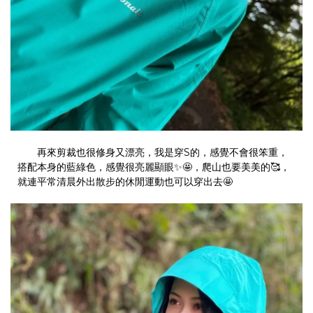
再來剪裁也很修身又漂亮，我是穿S的，感覺不會很笨重，
搭配本身的藍綠色，感覺很亮麗顯眼✨🤩，爬山也要美美的🥰，
就連平常清晨外出散步的休閒運動也可以穿出去🤩