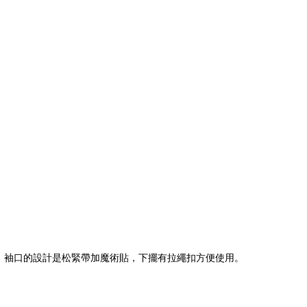
。袖口的設計是松緊帶加魔術貼，下擺有拉繩扣方便使用。