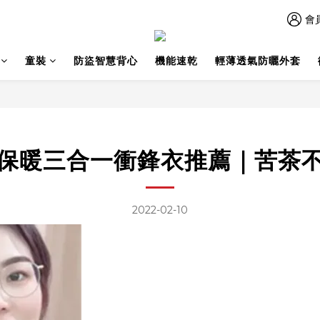
會
童裝
防盜智慧背心
機能速乾
輕薄透氣防曬外套
保暖三合一衝鋒衣推薦｜苦茶
2022-02-10