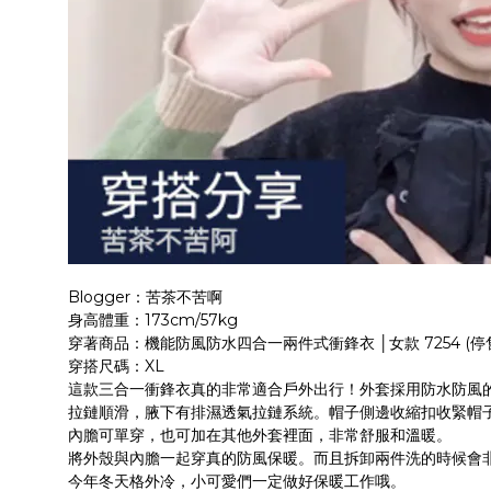
Blogger：苦茶不苦啊
身高體重：173cm/57kg
穿著商品：機能防風防水四合一兩件式衝鋒衣 │女款 7254 (停
穿搭尺碼：XL
這款三合一衝鋒衣真的非常適合戶外出行！外套採用防水防風
拉鏈順滑，腋下有排濕透氣拉鏈系統。帽子側邊收縮扣收緊帽
內膽可單穿，也可加在其他外套裡面，非常舒服和溫暖。
將外殼與內膽一起穿真的防風保暖。而且拆卸兩件洗的時候會
今年冬天格外冷，小可愛們一定做好保暖工作哦。