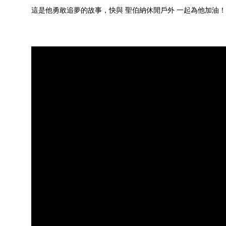
這是他勇敢追夢的故事，快與 聖伯納休閒戶外 一起為他加油！