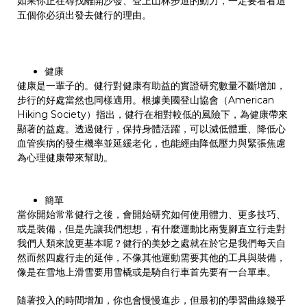
如果你正在尋找離開沙發、登上山林步道的動力，一定要看看這
五個你必須出發去健行的理由。
健康
​健康是一輩子的。健行對健康有助益的實證研究數量不斷增加，
步行的好處當然也同樣適用。根據美國登山協會（American
Hiking Society）指出，健行在相對較低的風險下，為健康帶來
顯著的益處。透過健行，保持身體活躍，可以減低體重、降低心
血管疾病的發生機率並延緩老化，也能經由降低壓力與緊張焦慮
為心理健康帶來幫助。
簡單
​當你開始常常健行之後，會開始研究如何使用體力、更多技巧、
或是裝備，但是先讓我們想想，有什麼運動比兩隻腳直立行走對
我們人類來說更基本呢？健行的美妙之處就在於它是我們每天自
然而然四處行走的延伸，不像其他運動需要其他的工具與裝備，
像是在雪地上滑雪要用雪橇或是騎自行車首先要有一台單車。
隨著投入的時間增加，你也會慢慢進步，但最初的學習曲線幾乎