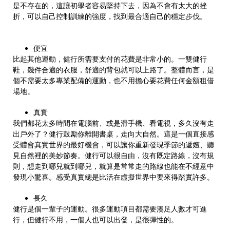
是不存在的，這讓初學者容易堅持下去，因為不會有太大的挫
折，可以自己控制訓練的強度，找到最合適自己的穩定步伐。
便宜
​比起其他運動，健行所需要支付的花費是非常小的。一雙健行
鞋，幾件合適的衣服，舒適的背包就可以上路了。整體而言，是
個不需要太多專業配備的運動，也不用擔心要花費任何金額租借
場地。
真實
​我們都花太多時間在電腦前、或是滑手機、看電視，多久沒有走
出戶外了？健行鼓勵你離開書桌，走向大自然。這是一個直接感
受體會真實世界的最好機會，可以讓你重新發現季節的遞嬗、聽
見自然裡的美妙節奏。健行可以很自由，沒有既定路線，沒有規
則，想走到哪兒就到哪兒，就算是常常走的路線也能在不經意中
發現小驚喜。感受真實總是比活在虛擬世界中要來得踏實許多。
長久
健行是個一輩子的運動。很多運動項目都需要湊足人數才可進
行，但健行不用，一個人也可以出發，是很彈性的。