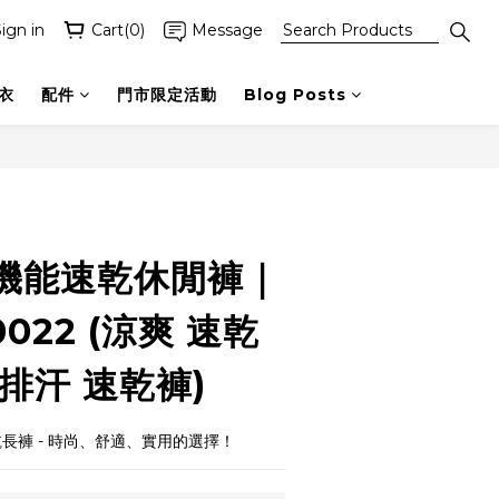
ign in
Cart(0)
Message
衣
配件
門市限定活動
Blog Posts
BUY NOW
機能速乾休閒褲｜
022 (涼爽 速乾
排汗 速乾褲)
男款速乾長褲 - 時尚、舒適、實用的選擇！