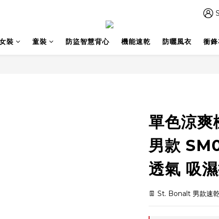
S
女裝
童裝
防盜智慧背心
機能速乾
防曬風衣
衝鋒
單色涼爽
男款 SM0
透氣 吸濕
👖 St. Bonalt 