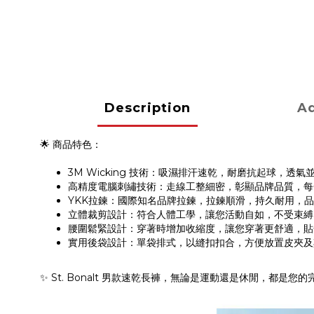
Description
Ad
🌟 商品特色：
3M Wicking 技術：吸濕排汗速乾，耐磨抗起球，
高精度電腦刺繡技術：走線工整細密，彰顯品牌品質，每
YKK拉鍊：國際知名品牌拉鍊，拉鍊順滑，持久耐用，
立體裁剪設計：符合人體工學，讓您活動自如，不受束縛
腰圍鬆緊設計：穿著時增加收縮度，讓您穿著更舒適，貼
實用後袋設計：單袋排式，以縫扣扣合，方便放置皮夾及
✨ St. Bonalt 男款速乾長褲，無論是運動還是休閒，都