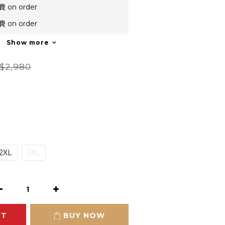
on order
on order
Show more
$2,980
2XL
3XL
RT
BUY NOW