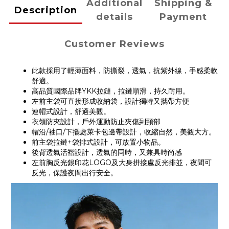
Additional
Shipping &
Description
details
Payment
Customer Reviews
此款採用了輕薄面料，防撕裂，透氣，抗紫外線，手感柔軟
舒適。
高品質國際品牌YKK拉鏈，拉鏈順滑，持久耐用。
左前主袋可直接形成收納袋，設計獨特又攜帶方便
連帽式設計，舒適美觀。
衣領防夾設計，戶外運動防止夾傷到頸部
帽沿/袖口/下擺處萊卡包邊帶設計，收縮自然，美觀大方。
前主袋拉鏈+袋排式設計，可放置小物品。
後背透氣活褶設計，透氣的同時，又兼具時尚感
左前胸反光銀印花LOGO及大身拼接處反光排並，夜間可
反光，保護夜間出行安全。