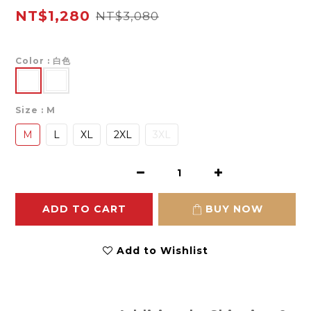
NT$1,280
NT$3,080
Color
: 白色
Size
: M
M
L
XL
2XL
3XL
ADD TO CART
BUY NOW
Add to Wishlist