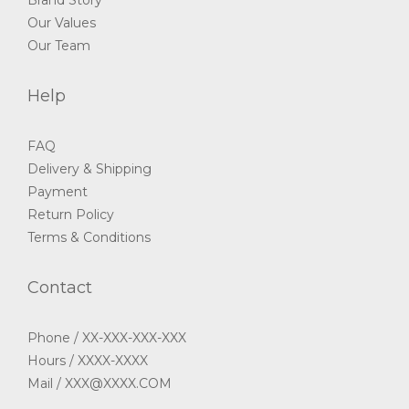
Brand Story
Our Values
Our Team
Help
FAQ
Delivery & Shipping
Payment
Return Policy
Terms & Conditions
Contact
Phone / XX-XXX-XXX-XXX
Hours / XXXX-XXXX
Mail / XXX@XXXX.COM