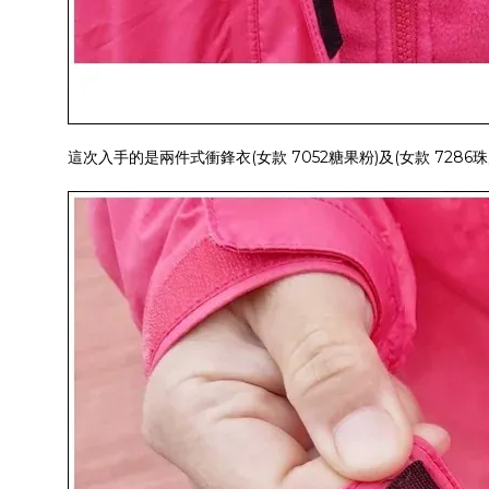
這次入手的是兩件式衝鋒衣(女款 7052糖果粉)及(女款 7286