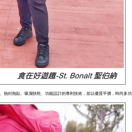
項防水透氣、熱封熱貼、吸濕快乾、功能設計的專利技術，並以優質平價，時尚