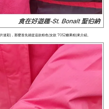
珠片迷彩)，那麼首先就從這款粉色(女款 7052糖果粉)來介紹。