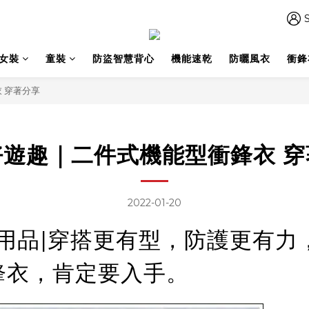
S
女裝
童裝
防盜智慧背心
機能速乾
防曬風衣
衝鋒
 穿著分享
好遊趣｜二件式機能型衝鋒衣 穿
2022-01-20
納戶外用品|穿搭更有型，防護更
鋒衣，肯定要入手。