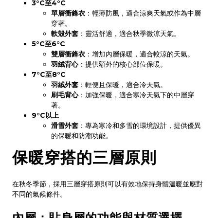
3°C至4°C
單層衝鋒衣
：輕薄防風，適合涼爽天氣或作為中層
穿著。
軟殼外套
：靈活舒適，適合秋季微涼天氣。
5°C至6°C
雙層衝鋒衣
：增加內層保暖，適合較涼的天氣。
羽絨背心
：提供額外的核心部位保暖。
7°C至8°C
羽絨外套
：輕便且保暖，適合冷天氣。
刷毛背心
：加強保暖，適合寒冷天氣下的中層穿
著。
9°C以上
滑雪外套
：專為寒冷和多雪的環境設計，提供優異
的保暖和防潮功能。
保暖穿搭的三層原則
在秋冬季節，採用三層穿搭原則可以有效地保持身體溫暖並應對
不同的氣候條件。
內層：貼身層的功能與材質選擇