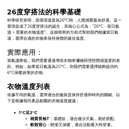
26度穿搭法的科學基礎
科學研究表明，當環境溫度為26°C時，人體感覺最為舒適。這一
發現促成了26度穿搭法的誕生，其核心公式為：“26°C - 當日氣
溫 = 需要的衣物溫度”。這個簡單的方程式幫助我們根據當日氣
溫，選擇合適的衣物來保持身體的最佳溫度。
實際應用：
當氣溫降低，我們需要通過增添衣物來彌補與理想體感溫度的差
距。例如，如果當日氣溫為20°C，則我們需要選擇能夠提供約
6°C保暖效果的衣物。
衣物溫度列表
依據不同的氣溫，選擇適合的服裝是保持舒適和時尚的關鍵。以
下是根據我司產品範圍的衣物溫度建議：
1°C至2°C
棉質長袖T
：基礎款，適合微涼天氣，易於搭配。
軟殼背心
：輕便又保暖，適合活動量大時穿著。