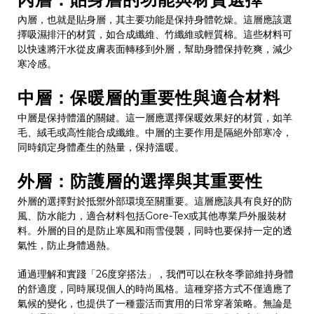
內層，也就是貼身層，其主要功能是保持身體乾燥。這層應該選
擇吸濕排汗的材質，如合成纖維、竹纖維或輕質棉。這些材料可
以快速將汗水從皮膚表面轉移到外層，幫助身體保持乾爽，減少
寒冷感。
中層：保暖層的重要性與適合材料
中層是保持體溫的關鍵。這一層應選擇保暖效果好的材質，如羊
毛、絨毛或高性能合成纖維。中層的主要作用是隔絕外部寒冷，
同時鎖定身體產生的熱量，保持溫暖。
外層：防護層的選擇與其重要性
外層的選擇對於抵禦外部環境至關重要。這層應該具有良好的防
風、防水能力，適合材料包括Gore-Tex或其他專業戶外服裝材
料。外層的目的是防止寒風和雨雪侵襲，同時也要保持一定的透
氣性，防止身體過熱。
通過理解和實踐「26度穿搭法」，我們可以在秋冬季節維持身體
的舒適度，同時展現個人的時尚風格。這種穿搭方式不僅適應了
氣候的變化，也提供了一種靈活而實用的日常穿著策略。無論是