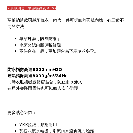
↑ 男款四合一羽絨衝鋒衣 8100
聖伯納這款羽絨衝鋒衣，內含一件可拆卸的羽絨內膽，有三種不
同的穿法：
單穿外套可防風防雨；
單穿羽絨內膽保暖舒適；
兩件合在一起，更加適合當下寒冷的冬季。
防水指數高達8000mmH2O
透氣指數高達8000g/m²/24Hr
同時衣服接縫處緊密貼合，防止雨水滲入
在戶外突降雨雪時也可以給人安心防護
更多貼心細節：
YKK拉鏈，順滑耐用；
瓦楞式流水帽檐，引流雨水避免流向臉頰；