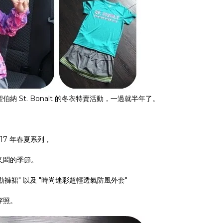
St. Bonalt 的冬衣特賣活動，一過就半年了。
17 年春夏系列，
又悶的季節。
動褲裙" 以及 "時尚迷彩超輕透氣防風外套"
穿照。