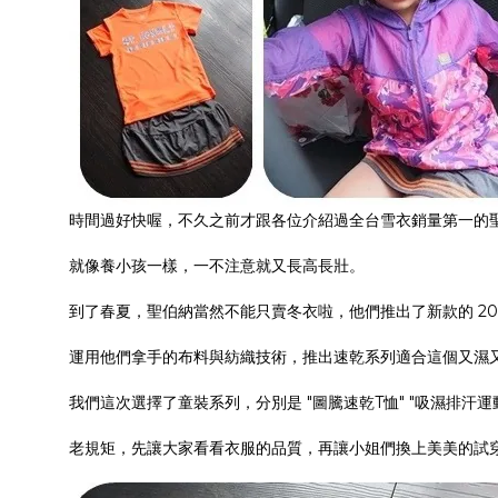
時間過好快喔，不久之前才跟各位介紹過全台雪衣銷量第一的聖伯納 
就像養小孩一樣，一不注意就又長高長壯。
到了春夏，聖伯納當然不能只賣冬衣啦，他們推出了新款的 20
運用他們拿手的布料與紡織技術，推出速乾系列適合這個又濕
我們這次選擇了童裝系列，分別是 "圖騰速乾T恤" "吸濕排汗運
老規矩，先讓大家看看衣服的品質，再讓小姐們換上美美的試