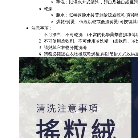
手洗：以浸水方式清洗，領口及袖口或臟污
乾燥
脫水：低轉速脫水後置於陰涼處晾乾(直接
烘乾/熨燙：低溫烘乾或低溫熨燙(可恢復其
注意事項：
不可漂白、不可乾洗 (不當的化學藥劑會損壞薄
不可使用柔軟劑、不可使用冷洗精 (柔軟劑、冷
請與其它衣物分開洗滌
請務必確認在衣物徹底乾燥後,再以吊掛方式收納