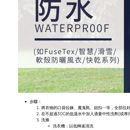
步驟：
將衣物的口袋拉鍊、魔鬼氈、鈕扣⋯等，全部拉
在不超過30C的低溫水中加入適量中性洗劑(或專
洗滌
洗衣機：以低轉速清洗