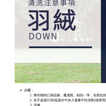
步驟：
將衣物的口袋拉錬、魔鬼氈、鈕扣⋯等，全部拉
在不超過30的低溫水中加入適量中性洗劑(或專用
洗滌