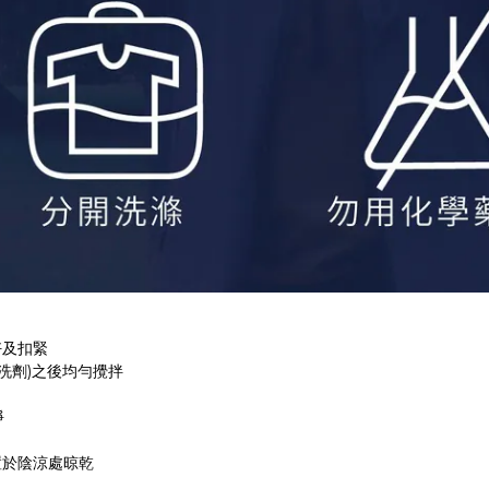
好及扣緊
洗劑)之後均勻攪拌
淨
置於陰涼處晾乾