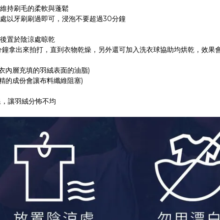
維持刷毛的柔軟與蓬鬆
處以牙刷刷過即可，浸泡不要超過30分鐘
後置於陰涼處晾乾
每十分鐘拿出來拍打，直到衣物乾燥，另外還可加入洗衣球協助均烘乾，效
衣內層充填的羽絨表面的油脂)
精的成份會讓布料纖維阻塞)
線，讓羽絨分怖不均