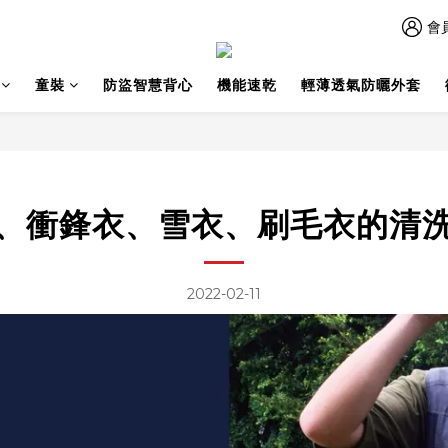
會
童裝
防盜智慧背心
機能速乾
輕薄透氣防曬外套
、衝鋒衣、雪衣、刷毛衣的清
2022-02-11