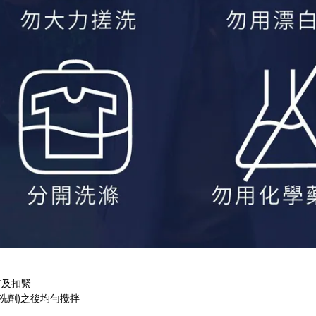
好及扣緊
洗劑)之後均勻攪拌