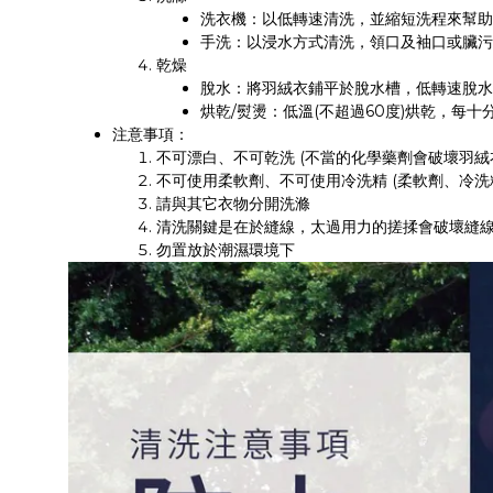
洗衣機：以低轉速清洗，並縮短洗程來幫助
手洗：以浸水方式清洗，領口及袖口或臟污
乾燥
脫水：將羽絨衣鋪平於脫水槽，低轉速脫水
烘乾/熨燙：低溫(不超過60度)烘乾，
注意事項：
不可漂白、不可乾洗 (不當的化學藥劑會破壞羽絨
不可使用柔軟劑、不可使用冷洗精 (柔軟劑、冷洗
請與其它衣物分開洗滌
清洗關鍵是在於縫線，太過用力的搓揉會破壞縫
勿置放於潮濕環境下