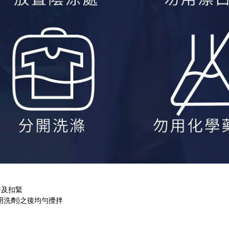
好及扣緊
用洗劑)之後均勻攪拌