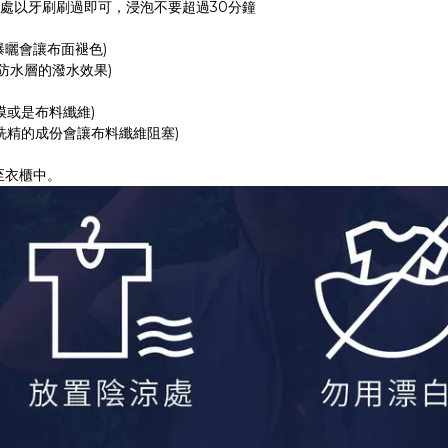
處以牙刷刷過即可，浸泡不要超過30分鐘
曝曬會讓布面褪色)
防水層的潑水效果)
膜或是布料纖維)
洗精的成份會讓布料纖維阻塞)
至衣櫃中。