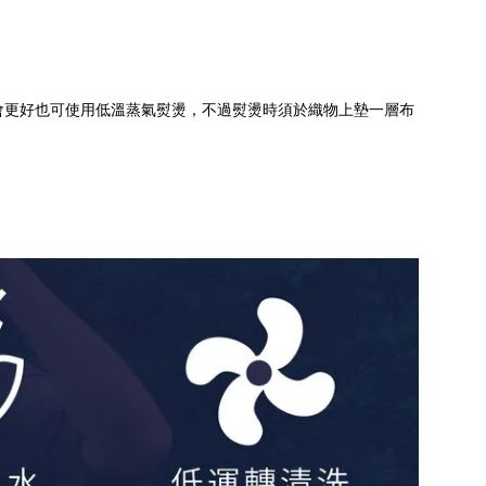
果會更好也可使用低溫蒸氣熨燙，不過熨燙時須於織物上墊一層布