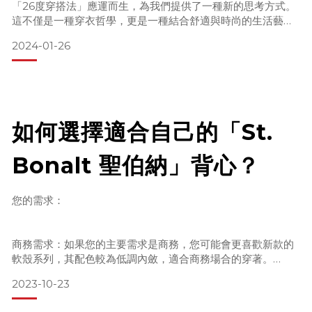
「26度穿搭法」應運而生，為我們提供了一種新的思考方式。
這不僅是一種穿衣哲學，更是一種結合舒適與時尚的生活藝
術。源自於對人體舒適度的深入研究，這種穿搭法徹底改變了
2024-01-26
我們對於保暖和時尚的理解。
26度穿搭法的科學基礎
科學研究表明，當環境溫度為26°C時，人體感覺最為舒適。這
一發現促成了26度穿搭法的誕生，其核心公式為：“26°C - 當
如何選擇適合自己的「St.
日氣溫 = 需要的衣物溫度”。這個簡單的方程式幫助我們根據當
日氣溫，選擇合適的衣
Bonalt 聖伯納」背心？
您的需求：
商務需求：如果您的主要需求是商務，您可能會更喜歡新款的
軟殼系列，其配色較為低調內斂，適合商務場合的穿著。
親子旅遊需求：如果您計劃與家庭一起旅遊，四季通用款的防
2023-10-23
潑水材質和多彩配色可能會是個不錯的選擇。