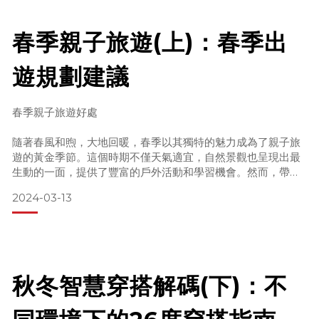
保暖與防曬措施
層次穿著：春季天氣變化無常，為孩子準備可增減的層次服
春季親子旅遊(上)：春季出
裝，包括輕便的棉質內層、保暖的中層和防風外層。
遊規劃建議
防曬霜：使用SPF30以上、寬頻防護的防曬霜，特別是在戶外
活動時，並
春季親子旅遊好處
隨著春風和煦，大地回暖，春季以其獨特的魅力成為了親子旅
遊的黃金季節。這個時期不僅天氣適宜，自然景觀也呈現出最
生動的一面，提供了豐富的戶外活動和學習機會。然而，帶領
孩子踏上旅程，無論對於新手父母還是經驗豐富的家長而言，
2024-03-13
都需要周密的準備和細心的規劃。從安全到健康，從教育到互
動，每一個細節都攸關旅行的質量和孩子的成長體驗。本指南
旨在為不同年齡段的孩子提供春季親子旅遊的全面準備與規劃
建議，讓家庭能夠享受一次既安全又充滿教育意義的旅程。
0~2歲的孩子：春季親子旅遊策略
秋冬智慧穿搭解碼(下)：不