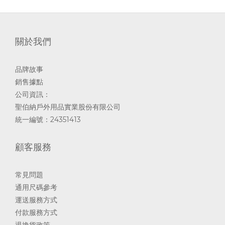
臭味的產生源自於人體的汗液與皮膚上的細菌相互作用。雖然
剛分泌出的汗液本身並無臭味，但當汗液接觸到細菌後，細菌
會先產生氨氣，然後轉為異戊酸、酪酸等低碳數脂肪酸類的臭
關於我們
氣，這就是產生體臭或汗臭的真正原因。此外，飲食習慣也與
體臭有很大的關聯，
品牌故事
銷售據點
公司資訊：
聖伯納戶外用品實業股份有限公司
統一編號：24351413
顧客服務
常見問題
通用尺碼參考
運送服務方式
付款服務方式