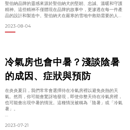
聖伯納品牌的靈感來源於聖伯納犬的堅韌、忠誠、溫暖和守護
精神。這些精神不僅體現在品牌的故事中，更滲透在每一件產
品的設計和製造中。聖伯納犬在嚴寒的雪地中救助需要的人，
我們希望聖伯納的商品也能在你需要的時候提供你最好的支
2023-08-04
持。
二、CTRism的意義及精神
CTRism（Control-ism）是聖伯納品牌的核心理念之一，代
表著通過創新的設計理念和技術，打造出一款可以有效應對不
冷氣房也會中暑？淺談陰暑
同氣候的外套。CTRism不僅是一種技術，更是一種追求完美
舒適度的精神。
的成因、症狀與預防
&nbs
在炎炎夏日，我們常常會選擇待在冷氣房裡以避免炎熱的天
氣。然而，你可能會驚訝地發現，即使你整天待在冷氣房裡，
也可能會出現中暑的情況。這種情況被稱為「陰暑」或「冷氣
暑」。
陰暑的成因
2023-07-21