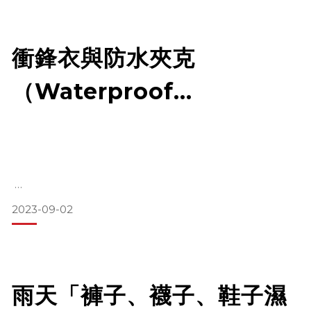
尺寸：
衝鋒衣與防水夾克
確保選擇的背心尺寸適合您，既不應太緊也不應太松。正確的
尺寸可以確保您在穿著時感覺舒適，並且可以輕鬆地存取口袋
（Waterproof
中的物品。
Jackets）：不僅是服裝，
材料和季節：
更是生活方式 – 聖伯納戶外
防潑水材質四季通用款：這款背心的材料具有防潑水特性，適
專家推薦
合全年穿著，特別是在可能遇到雨水的旅行中。
軟殼系列：這是最
2023-09-02
衝鋒衣，或在歐美被稱為 "Waterproof Jackets," 是一種高度
專業和功能性的服裝。本文將深入探討這種服裝的各個方面，
從其歷史和文化背景到如何選擇和保養。
衝鋒衣的歷史與文化意義
雨天「褲子、襪子、鞋子濕
衝鋒衣的起源與軍事應用