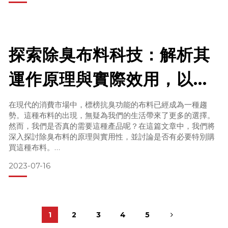
以下是一些可能導致冷氣房中暑（陰暑）的主要原因：
冷氣溫度過低：如果冷氣設定的溫度過低，可能會導致身體無
法適應，產生陰暑。
探索除臭布料科技：解析其
長時間待在冷氣房內：長時間在冷氣房內，尤其是沒有適當活
動或運動的情況下，可能會導致身體寒濕，產生陰暑。
運作原理與實際效用，以及
飲食習慣：過多的冷飲和冰品，或者食用過多寒性食物（如西
瓜、火龍果等），可能會讓
是否有必要投資於抗臭特性
在現代的消費市場中，標榜抗臭功能的布料已經成為一種趨
勢。這種布料的出現，無疑為我們的生活帶來了更多的選擇。
的布料？
然而，我們是否真的需要這種產品呢？在這篇文章中，我們將
深入探討除臭布料的原理與實用性，並討論是否有必要特別購
買這種布料。
2023-07-16
臭味的科學
1
2
3
4
5