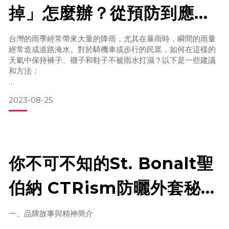
掉」怎麼辦？從預防到應對
衝鋒衣最初是為軍事用途和極端氣候條件下設計的。其高度防
水和透氣的特性使它成為特種部隊和登山者的首選。這種衣物
的全方位策略！
最早由軍隊用於極端環境，如戰場和極地探險。
台灣的雨季經常帶來大量的降雨，尤其在暴雨時，瞬間的雨量
經常造成道路淹水。對於騎機車或步行的民眾，如何在這樣的
衝鋒衣在全球文化中的多重身份
天氣中保持褲子、襪子和鞋子不被雨水打濕？以下是一些建議
和方法：
在不同的文化和地區中，衝鋒衣有不同
1. 選擇合適的雨衣、雨鞋和雨褲
2023-08-25
二件式雨衣：相較於一件式，二件式雨衣更能提供全方位的保
護，特別是在暴雨中。它的設計可以確保上身和下身都得到適
當的保護，減少雨水滲入的機會。
雨褲：除了雨衣，雨褲也是一個很好的選擇，尤其是在大雨
你不可不知的St. Bonalt聖
中。它可以有效地防止褲子濕掉，並且提供額外的保護層。
防水鞋或雨鞋：選擇一雙好的防水鞋或雨
伯納 CTRism防曬外套秘
密！
一、品牌故事與精神簡介