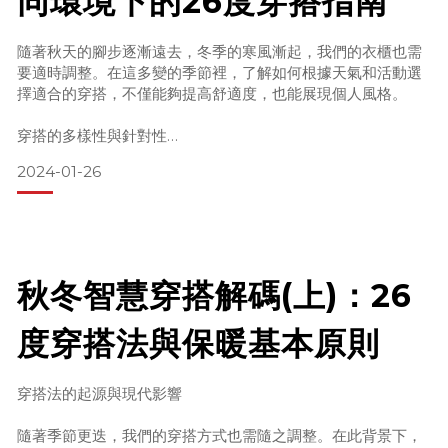
同環境下的26度穿搭指南
隨著秋天的腳步逐漸遠去，冬季的寒風漸起，我們的衣櫃也需
要適時調整。在這多變的季節裡，了解如何根據天氣和活動選
擇適合的穿搭，不僅能夠提高舒適度，也能展現個人風格。
穿搭的多樣性與針對性
2024-01-26
秋冬季節的穿搭挑戰在於如何應對忽冷忽熱的天氣，以及不同
場合下的穿著需求。了解並運用「26度穿搭法」，可以幫助我
們在保持舒適的同時，也能展現個人風格。
聖伯納商品特點及用途
秋冬智慧穿搭解碼(上)：26
「聖伯納」為您提供了一系列適應秋冬天氣變化的服裝選擇，
旨在滿足不同的穿搭需求：
度穿搭法與保暖基本原則
單層衝鋒衣：提供輕巧的防風保護，適合秋季較涼爽的天
穿搭法的起源與現代影響
隨著季節更迭，我們的穿搭方式也需隨之調整。在此背景下，