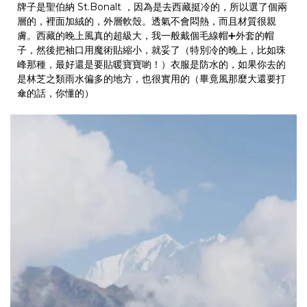
牌子是聖伯納 St.Bonalt ，因為是去西藏挺冷的，所以選了個兩
層的，裡面加絨的，外層軟殼。透氣不會悶熱，而且材質很親
膚。西藏的晚上風真的超級大，我一般戴個毛線帽➕外套的帽
子，然後把袖口用魔術貼縮小，就妥了（特別冷的晚上，比如珠
峰那種，最好還是要貼暖寶寶喲！）衣服是防水的，如果你去的
是林芝之類雨水偏多的地方，也很實用的（畢竟風那麼大還要打
傘的話，你懂的）