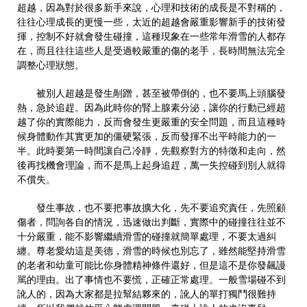
超越，因為對於很多新手來說，心理和技術的成長是不對稱的，
往往心理成長的更慢一些，太近的超越會嚴重影響新手的技術發
揮，控制不好就會發生碰撞，這種現象在一些常年滑雪的人都存
在，而且往往這些人是受過較嚴重的傷的老手，長時間無法完全
調整心理狀態。
被別人超越是發生剮蹭，甚至被帶倒的，也不要馬上頭腦發
熱，急於追趕。因為此時你的腎上腺素分泌，讓你的行動已經超
越了你的實際能力，反而會發生更嚴重的安全問題，而且這種時
候身體動作其實更加的僵硬緊張，反而發揮不出平時能力的一
半。此時要第一時間讓自己冷靜，先觀察對方的特徵和走向，然
後再找機會理論，而不是馬上起身追趕，萬一失控碰到別人就得
不償失。
發生事故，也不要把事故擴大化，先不要追究責任，先照顧
傷者，問詢各自的情況，迅速做出判斷，實際中的碰撞往往並不
十分嚴重，能不影響繼續滑雪的碰撞就簡單處理，不要太過糾
纏。尊老愛幼這是美德，滑雪的時候也別忘了，雖然能堅持滑雪
的老者和幼童可能比你身體精神條件還好，但是這不是你發飆謾
駡的理由。出了事情也不要慌，正確正常處理。一般雪場碰不到
訛人的，因為大家都是拉幫結夥來的，訛人的單打獨鬥很難持