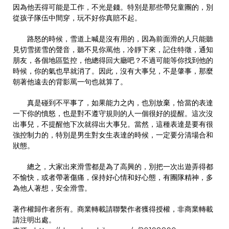
因為他丟得可能是工作，不光是錢。特別是那些帶兒童團的，別
從孩子隊伍中間穿，玩不好你真賠不起。
路怒的時候，雪道上喊是沒有用的，因為前面滑的人只能聽
見切雪搓雪的聲音，聽不見你罵他，冷靜下來，記住特徵，通知
朋友，各個地區監控，他總得回大廳吧？不過可能等你找到他的
時候，你的氣也早就消了。因此，沒有大事兒，不是肇事，那麼
朝著他遠去的背影罵一句也就算了。
真是碰到不平事了，如果能力之內，也別放棄，恰當的表達
一下你的憤怒，也是對不遵守規則的人一個很好的提醒。這次沒
出事兒，不提醒他下次就得出大事兒。當然，這種表達是要有很
強控制力的，特別是男生對女生表達的時候，一定要分清場合和
狀態。
總之，大家出來滑雪都是為了高興的，別把一次出遊弄得都
不愉快，或者帶著傷痛，保持好心情和好心態，有團隊精神，多
為他人著想，安全滑雪。
著作權歸作者所有。商業轉載請聯繫作者獲得授權，非商業轉載
請注明出處。