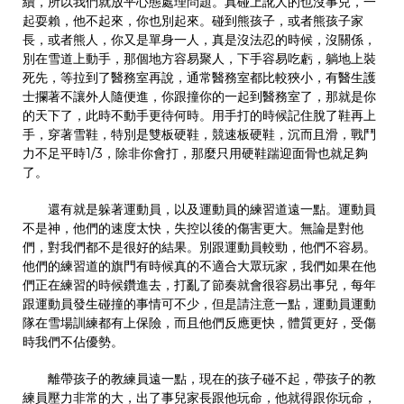
續，所以我們就放平心態處理問題。真碰上訛人的也沒事兒，一
起耍賴，他不起來，你也別起來。碰到熊孩子，或者熊孩子家
長，或者熊人，你又是單身一人，真是沒法忍的時候，沒關係，
別在雪道上動手，那個地方容易聚人，下手容易吃虧，躺地上裝
死先，等拉到了醫務室再說，通常醫務室都比較狹小，有醫生護
士攔著不讓外人隨便進，你跟撞你的一起到醫務室了，那就是你
的天下了，此時不動手更待何時。用手打的時候記住脫了鞋再上
手，穿著雪鞋，特別是雙板硬鞋，競速板硬鞋，沉而且滑，戰鬥
力不足平時1/3，除非你會打，那麼只用硬鞋踹迎面骨也就足夠
了。
還有就是躲著運動員，以及運動員的練習道遠一點。運動員
不是神，他們的速度太快，失控以後的傷害更大。無論是對他
們，對我們都不是很好的結果。別跟運動員較勁，他們不容易。
他們的練習道的旗門有時候真的不適合大眾玩家，我們如果在他
們正在練習的時候鑽進去，打亂了節奏就會很容易出事兒，每年
跟運動員發生碰撞的事情可不少，但是請注意一點，運動員運動
隊在雪場訓練都有上保險，而且他們反應更快，體質更好，受傷
時我們不佔優勢。
離帶孩子的教練員遠一點，現在的孩子碰不起，帶孩子的教
練員壓力非常的大，出了事兒家長跟他玩命，他就得跟你玩命，