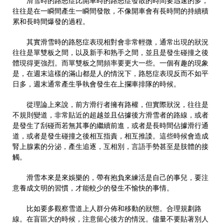
滑雪時的路怒症比開車時的路怒症發散的時間要迅速的多，
往往是在一瞬間產生一瞬間發散，不像開車會有長時間的持續積
累和長時間爆發的過程。
其實滑雪時的路怒症表現相對會非常輕微，通常出現的狀況
往往是單雙板之間，以及新手和熟手之間，並且是發生碰撞之後
體現得更強烈。而單雙板之間頻率要更大一些。一個有趣的現象
是，在週末這樣的滿山都是人的情況下，路怒症表現反而不如平
日多，週末通常產生爭執會發生在上攔車排隊的時候。
從理論上來說，前方滑行者擁有路權，但實際狀況，往往是
不規則變道，非常貼近的超越並且佔據後方滑雪者的路線，或者
是發生了刮碰而若無其事的繼續前進，或者是長時間佔據滑行通
道，或者是發生碰撞之後相互指責，相互推諉。這些時候會造成
腎上腺素的分泌，產生追逐，互相別，言語手勢甚至是肢體的接
觸。
滑雪本來是來娛樂的，帶有抱負來練活是自己的事兒，要注
意養成文明的習慣，才能較少的發生不愉快的事情。
比如要多觀察雪道上人群分佈和移動的狀態。合理規劃路
線。在盲區大的時候，注意留心後方的情況。儘量不要貼著別人